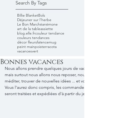
Search By Tags
Billie Blanket
Bols
Déjeuner sur l'herbe
Le Bon Marché
anémone
art de la table
assiette
blog.elle.fr
couleur tendance
couleurs tendances
décor fleurs
faïence
mug
peint main
pois
terracota
vacances
vert
Bonnes vacances
Nous allons prendre quelques jours de vacances, nous penser
mais surtout nous allons nous reposer, nous ressourcer, nage
méditer, trouver de nouvelles idées ... et vous retrouver fin a
Vous l'aurez donc compris, les commandes  passées à la bouti
seront traitées et expédiées d'à partir du jeudi 30 Aout.