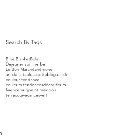
Search By Tags
Billie Blanket
Bols
Déjeuner sur l'herbe
Le Bon Marché
anémone
art de la table
assiette
blog.elle.fr
couleur tendance
couleurs tendances
décor fleurs
faïence
mug
peint main
pois
terracota
vacances
vert
n