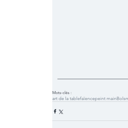
Mots-clés :
art de la table
faïence
peint main
Bols