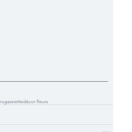
mug
assiette
décor fleurs