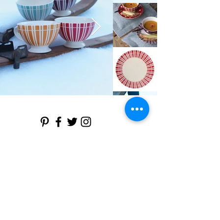
Déjeuner sur L'Herbe, la bonne
humeur au quotidien
Paiements sécurisés CB PAYPAL
livraison rapide et économique en Colissimo
dejeunersurlherbe@yahoo.fr